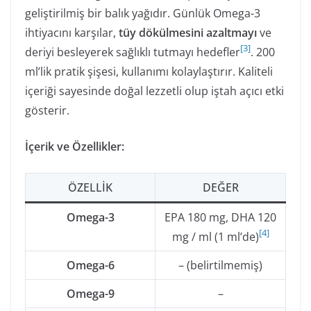
geliştirilmiş bir balık yağıdır. Günlük Omega-3
ihtiyacını karşılar,
tüy dökülmesini azaltmayı
ve
[
3
]
deriyi besleyerek sağlıklı tutmayı hedefler
. 200
ml’lik pratik şişesi, kullanımı kolaylaştırır. Kaliteli
içeriği sayesinde doğal lezzetli olup iştah açıcı etki
gösterir.
İçerik ve Özellikler:
ÖZELLIK
DEĞER
Omega-3
EPA 180 mg, DHA 120
[
4
]
mg / ml (1 ml’de)
Omega-6
– (belirtilmemiş)
Omega-9
–