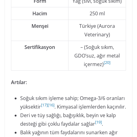
Form
Yağ (sıvı, soğuk sıkım)
Hacim
250 ml
Menşei
Türkiye (Aurora
Veterinary)
Sertifikasyon
– (Soğuk sıkım,
GDO’suz, ağır metal
[
20
]
içermez)
Artılar:
Soğuk sıkım işleme sahip; Omega-3/6 oranları
[
17
]
[
16
]
yüksektir
. Kimyasal işlemlerden kaçınılır.
Deri ve tüy sağlığı, bağışıklık, beyin ve kalp
[
19
]
desteği gibi çoklu faydalar sağlar
.
Balık yağının tüm faydalarını sunarken ağır