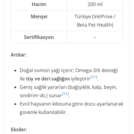
Hacim
200 ml
Menşei
Türkiye (VetPrive /
Beta Pet Health)
Sertifikasyon
–
Artılar:
Doğal somon yağı içerir; Omega-3/6 desteği
[
11
]
ile
tüy ve deri sağlığını
iyileştirir
.
Geniş sağlık yararları (bağışıklık, kalp, beyin,
[
11
]
sindirim vb.) sunar
.
Evcil hayvanın kilosuna göre dozu ayarlanarak
güvenle kullanılabilir.
Eksiler: