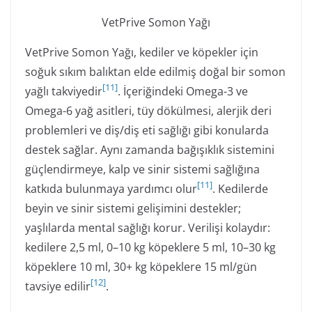
VetPrive Somon Yağı
VetPrive Somon Yağı, kediler ve köpekler için
soğuk sıkım balıktan elde edilmiş doğal bir somon
[
11
]
yağlı takviyedir
. İçeriğindeki Omega-3 ve
Omega-6 yağ asitleri, tüy dökülmesi, alerjik deri
problemleri ve diş/diş eti sağlığı gibi konularda
destek sağlar. Aynı zamanda bağışıklık sistemini
güçlendirmeye, kalp ve sinir sistemi sağlığına
[
11
]
katkıda bulunmaya yardımcı olur
. Kedilerde
beyin ve sinir sistemi gelişimini destekler;
yaşlılarda mental sağlığı korur. Verilişi kolaydır:
kedilere 2,5 ml, 0–10 kg köpeklere 5 ml, 10–30 kg
köpeklere 10 ml, 30+ kg köpeklere 15 ml/gün
[
12
]
tavsiye edilir
.