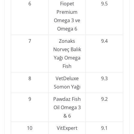
6
Fiopet
9.5
Premium
Omega 3 ve
Omega 6
7
Zonaks
9.4
Norveç Balık
Yağı Omega
Fish
8
VetDeluxe
9.3
Somon Yağı
9
Pawdaz Fish
9.2
Oil Omega 3
& 6
10
VitExpert
9.1