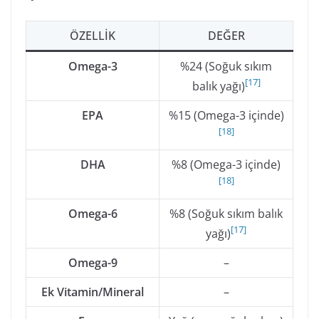
ÖZELLIK
DEĞER
Omega-3
%24 (Soğuk sıkım
[
17
]
balık yağı)
EPA
%15 (Omega-3 içinde)
[
18
]
DHA
%8 (Omega-3 içinde)
[
18
]
Omega-6
%8 (Soğuk sıkım balık
[
17
]
yağı)
Omega-9
–
Ek Vitamin/Mineral
–