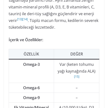
sağlamaya yardımcı olur. Aynı zamanda zengin
vitamin-mineral profili (A, D3, E, B vitaminleri, C,
taurin) ile deri-tüy sağlığını güçlendirir ve enerji
[
13
]
[
14
]
verir
. Tüplü macun formu, kedilerin severek
tüketebileceği lezzettedir.
İçerik ve Özellikler:
ÖZELLIK
DEĞER
Omega-3
Var (keten tohumu
yağı kaynağında ALA)
[
15
]
Omega-6
–
Omega-9
–
Ek Vitamin/Mineral
A (10.000 IU/kg), D3