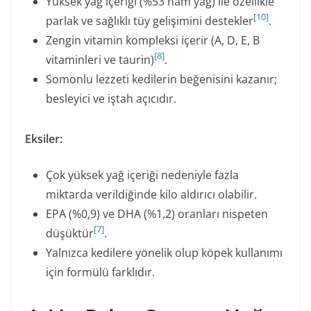
Yüksek yağ içeriği (%53 ham yağ) ile özellikle
[
10
]
parlak ve sağlıklı tüy gelişimini destekler
.
Zengin vitamin kompleksi içerir (A, D, E, B
[
8
]
vitaminleri ve taurin)
.
Somonlu lezzeti kedilerin beğenisini kazanır;
besleyici ve iştah açıcıdır.
Eksiler:
Çok yüksek yağ içeriği nedeniyle fazla
miktarda verildiğinde kilo aldırıcı olabilir.
EPA (%0,9) ve DHA (%1,2) oranları nispeten
[
7
]
düşüktür
.
Yalnızca kedilere yönelik olup köpek kullanımı
için formülü farklıdır.