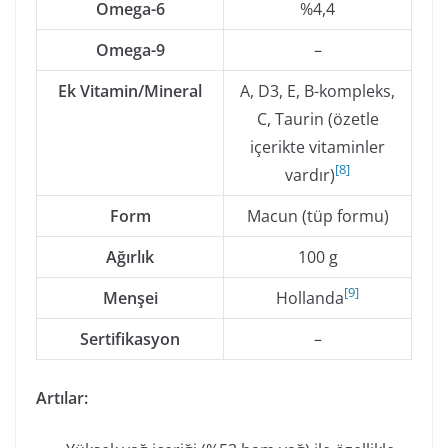
Omega-6
%4,4
Omega-9
–
Ek Vitamin/Mineral
A, D3, E, B-kompleks,
C, Taurin (özetle
içerikte vitaminler
[
8
]
vardır)
Form
Macun (tüp formu)
Ağırlık
100 g
[
9
]
Menşei
Hollanda
Sertifikasyon
–
Artılar: