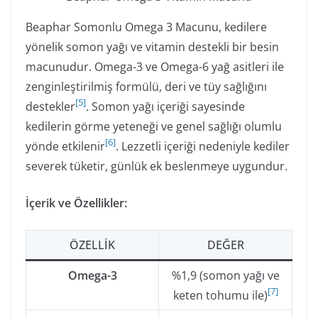
Beaphar Somonlu Omega 3 Macunu, kedilere
yönelik somon yağı ve vitamin destekli bir besin
macunudur. Omega-3 ve Omega-6 yağ asitleri ile
zenginleştirilmiş formülü, deri ve tüy sağlığını
[
5
]
destekler
. Somon yağı içeriği sayesinde
kedilerin görme yeteneği ve genel sağlığı olumlu
[
6
]
yönde etkilenir
. Lezzetli içeriği nedeniyle kediler
severek tüketir, günlük ek beslenmeye uygundur.
İçerik ve Özellikler:
ÖZELLIK
DEĞER
Omega-3
%1,9 (somon yağı ve
[
7
]
keten tohumu ile)