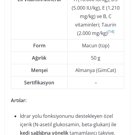
(5.000 IU/kg), E (1.210
mg/kg) ve B, C
vitaminleri; Taurin
[
14
]
(2.000 mg/kg)
Form
Macun (tüp)
Ağırlık
50 g
Menşei
Almanya (GimCat)
Sertifikasyon
–
Artılar:
İdrar yolu fonksiyonunu destekleyen özel
içerik (N-asetil glukosamin, beta-glukan) ile
kedi sağlığına yönelik
tamamlayıcı takviye.