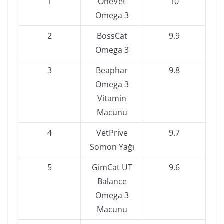
1
OneVet
10
Omega 3
2
BossCat
9.9
Omega 3
3
Beaphar
9.8
Omega 3
Vitamin
Macunu
4
VetPrive
9.7
Somon Yağı
5
GimCat UT
9.6
Balance
Omega 3
Macunu