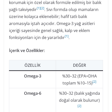
korumak için özel olarak formüle edilmiş bir balık
[
1
]
[
2
]
yağlı takviyedir
. Sıvı formda olup mamaların
üzerine kolayca eklenebilir; hafif tatlı balık
aromasıyla iştah açıcıdır. Omega-3 yağ asitleri
içeriği sayesinde genel sağlık, kalp ve eklem
[
1
]
fonksiyonları için de yararlıdır
.
İçerik ve Özellikler:
ÖZELLIK
DEĞER
Omega-3
%30–32 (EPA+DHA
[
2
]
toplam %10–15)
Omega-6
%30–32 (balık yağında
doğal olarak bulunur)
[
2
]