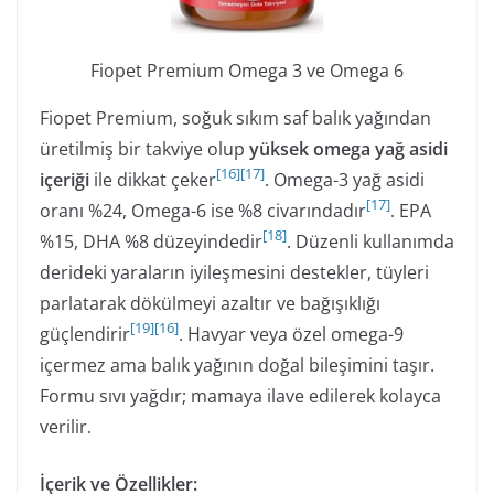
Fiopet Premium Omega 3 ve Omega 6
Fiopet Premium, soğuk sıkım saf balık yağından
üretilmiş bir takviye olup
yüksek omega yağ asidi
[
16
]
[
17
]
içeriği
ile dikkat çeker
. Omega-3 yağ asidi
[
17
]
oranı %24, Omega-6 ise %8 civarındadır
. EPA
[
18
]
%15, DHA %8 düzeyindedir
. Düzenli kullanımda
derideki yaraların iyileşmesini destekler, tüyleri
parlatarak dökülmeyi azaltır ve bağışıklığı
[
19
]
[
16
]
güçlendirir
. Havyar veya özel omega-9
içermez ama balık yağının doğal bileşimini taşır.
Formu sıvı yağdır; mamaya ilave edilerek kolayca
verilir.
İçerik ve Özellikler: