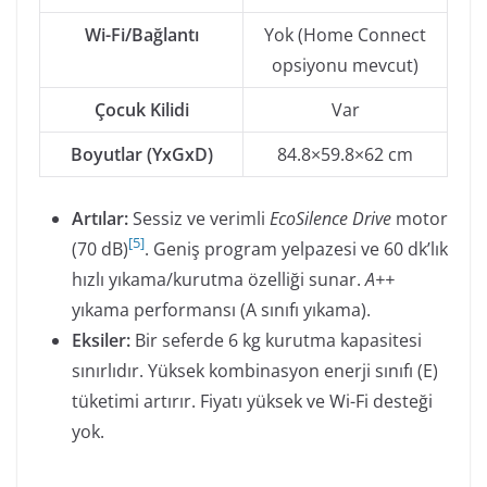
Wi-Fi/Bağlantı
Yok (Home Connect
opsiyonu mevcut)
Çocuk Kilidi
Var
Boyutlar (YxGxD)
84.8×59.8×62 cm
Artılar:
Sessiz ve verimli
EcoSilence Drive
motor
[
5
]
(70 dB)
. Geniş program yelpazesi ve 60 dk’lık
hızlı yıkama/kurutma özelliği sunar.
A++
yıkama performansı (A sınıfı yıkama).
Eksiler:
Bir seferde 6 kg kurutma kapasitesi
sınırlıdır. Yüksek kombinasyon enerji sınıfı (E)
tüketimi artırır. Fiyatı yüksek ve Wi-Fi desteği
yok.