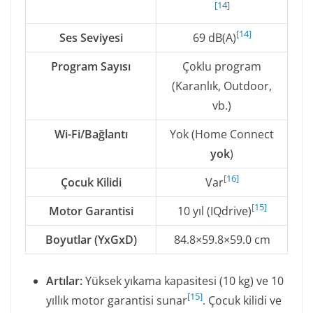
[
14
]
[
14
]
Ses Seviyesi
69 dB(A)
Program Sayısı
Çoklu program
(Karanlık, Outdoor,
vb.)
Wi-Fi/Bağlantı
Yok (Home Connect
yok
)
[
16
]
Çocuk Kilidi
Var
[
15
]
Motor Garantisi
10 yıl (IQdrive)
Boyutlar (YxGxD)
84.8×59.8×59.0 cm
Artılar:
Yüksek yıkama kapasitesi (10 kg) ve 10
[
15
]
yıllık motor garantisi sunar
. Çocuk kilidi ve