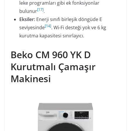
leke programları gibi ek fonksiyonlar
[
17
]
bulunur
.
Eksiler:
Enerji sınıfı birleşik döngüde E
[
14
]
seviyesinde
. Wi-Fi desteği yok ve 6 kg
kurutma kapasitesi sınırlayıcı.
Beko CM 960 YK D
Kurutmalı Çamaşır
Makinesi