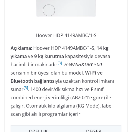
Hoover HDP 4149AMBC/1-S
Açıklama:
Hoover HDP 4149AMBC/1-S,
14 kg
yıkama
ve
9 kg kurutma
kapasitesiyle devasa
[
3
]
hacimli bir makinadır
.
H-WASH&DRY 500
serisinin bir üyesi olan bu model,
Wi-Fi ve
Bluetooth bağlantısı
yla uzaktan kontrol imkanı
[
3
]
sunar
. 1400 devir/dk sıkma hızı ve F sınıfı
combined enerji verimliliği (AB2021’e göre) ile
çalışır. Otomatik kilo algılama (KG Mode), label
scan gibi akıllı programlar içerir.
ÖZELLIK
DEĞER