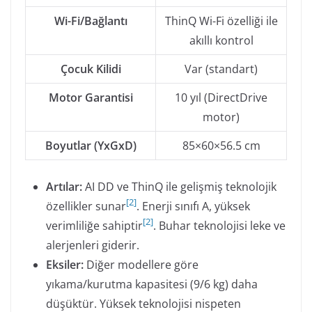
Wi-Fi/Bağlantı
ThinQ Wi-Fi özelliği ile
akıllı kontrol
Çocuk Kilidi
Var (standart)
Motor Garantisi
10 yıl (DirectDrive
motor)
Boyutlar (YxGxD)
85×60×56.5 cm
Artılar:
AI DD ve ThinQ ile gelişmiş teknolojik
[
2
]
özellikler sunar
. Enerji sınıfı A, yüksek
[
2
]
verimliliğe sahiptir
. Buhar teknolojisi leke ve
alerjenleri giderir.
Eksiler:
Diğer modellere göre
yıkama/kurutma kapasitesi (9/6 kg) daha
düşüktür. Yüksek teknolojisi nispeten