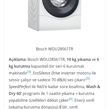
Bosch WDU28561TR
Açıklama:
Bosch WDU28561TR,
10 kg yıkama
ve
6
kg kurutma
kapasiteli bir seri 6 kurutmalı
[
4
]
makinedir
.
EcoSilence Drive
inverter motoru ile
[
5
]
sessiz çalışır ve sadece 70 dB(A) ses çıkarır
.
SpeedPerfect
ile %65’e kadar süre kısaltma,
Wash &
Dry 60’
programı ile 1 saatte yıkama + kurutma
[
6
]
yapabilme özellikleri dikkat çeker
. Enerji sınıfı
(yıkama-kurutma döngüsü)
E
’dir, sınıfı