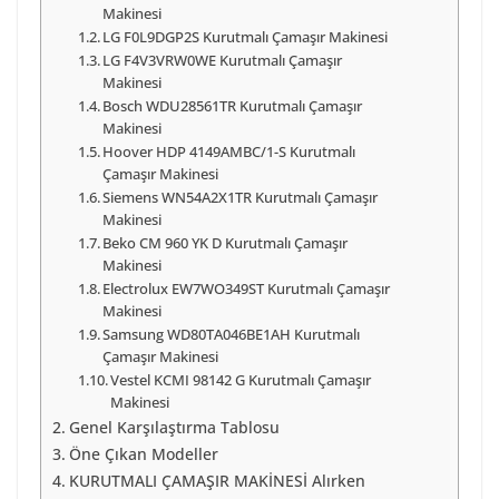
Makinesi
LG F0L9DGP2S Kurutmalı Çamaşır Makinesi
LG F4V3VRW0WE Kurutmalı Çamaşır
Makinesi
Bosch WDU28561TR Kurutmalı Çamaşır
Makinesi
Hoover HDP 4149AMBC/1-S Kurutmalı
Çamaşır Makinesi
Siemens WN54A2X1TR Kurutmalı Çamaşır
Makinesi
Beko CM 960 YK D Kurutmalı Çamaşır
Makinesi
Electrolux EW7WO349ST Kurutmalı Çamaşır
Makinesi
Samsung WD80TA046BE1AH Kurutmalı
Çamaşır Makinesi
Vestel KCMI 98142 G Kurutmalı Çamaşır
Makinesi
Genel Karşılaştırma Tablosu
Öne Çıkan Modeller
KURUTMALI ÇAMAŞIR MAKİNESİ Alırken