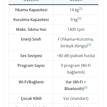
[
3
]
Yıkama Kapasitesi
14 kg
[
3
]
Kurutma Kapasitesi
9 kg
Maks. Sıkma Hızı
1400 rpm
Enerji Sınıfı
F (Yıkama+Kurutma,
[
3
]
birleşik döngü)
Ses Seviyesi
~80 dB (yüksek hızda)
Program Sayısı
9 program (Wi-Fi
bağlantılı)
Wi-Fi/Bağlantı
Var (Wi-Fi +
[
3
]
Bluetooth)
Çocuk Kilidi
Var (standart)