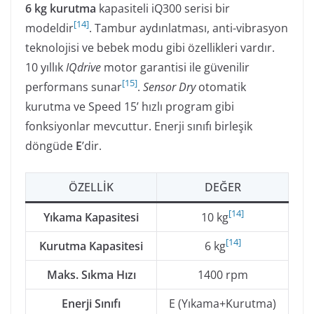
6 kg kurutma
kapasiteli iQ300 serisi bir
[
14
]
modeldir
. Tambur aydınlatması, anti-vibrasyon
teknolojisi ve bebek modu gibi özellikleri vardır.
10 yıllık
IQdrive
motor garantisi ile güvenilir
[
15
]
performans sunar
.
Sensor Dry
otomatik
kurutma ve Speed 15’ hızlı program gibi
fonksiyonlar mevcuttur. Enerji sınıfı birleşik
döngüde
E
’dir.
ÖZELLIK
DEĞER
[
14
]
Yıkama Kapasitesi
10 kg
[
14
]
Kurutma Kapasitesi
6 kg
Maks. Sıkma Hızı
1400 rpm
Enerji Sınıfı
E (Yıkama+Kurutma)