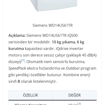
Siemens WD14U561TR
Açıklama:
Siemens WD14U561TR iQ500
serisinden bir modeldir.
10 kg yıkama, 6 kg
kurutma
kapasitesi vardır. iQdrive inverter
motoru son derece sessiz çalışır (yaklaşık 45 dB(A)
[
7
]
düzeyi)
. Otomatik nem sensörlü kurutma,
SpeedPack
ekstra hızlandırma ve
Outdoor
program
gibi yenilikçi özellikler bulunur. Kombine enerji
sınıfı
B
olarak listelenmiştir.
ÖZELLIK
DEĞER
[
7
]