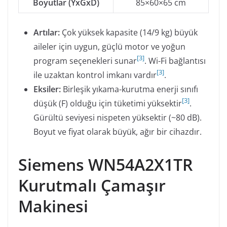
Boyutlar (YxGxD)
85×60×65 cm
Artılar:
Çok yüksek kapasite (14/9 kg) büyük
aileler için uygun, güçlü motor ve yoğun
[
3
]
program seçenekleri sunar
. Wi-Fi bağlantısı
[
3
]
ile uzaktan kontrol imkanı vardır
.
Eksiler:
Birleşik yıkama-kurutma enerji sınıfı
[
3
]
düşük (F) olduğu için tüketimi yüksektir
.
Gürültü seviyesi nispeten yüksektir (~80 dB).
Boyut ve fiyat olarak büyük, ağır bir cihazdır.
Siemens WN54A2X1TR
Kurutmalı Çamaşır
Makinesi