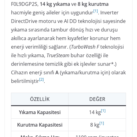
F0L9DGP2S,
14 kg yıkama
ve
8 kg kurutma
[
1
]
hacmiyle geniş aileler için uygundur
. Inverter
DirectDrive motoru ve AI DD teknolojisi sayesinde
yıkama sırasında tambur dönüş hızı ve duruşu
akıllıca ayarlanarak hem kıyafetler korunur hem
enerji verimliliği sağlanır. (
TurboWash F
teknolojisi
ile hızlı yıkama,
TrueSteam
buhar özelliği ile
derinlemesine temizlik gibi ek işlevler sunar*.)
Cihazın enerji sınıfı
A
(yıkama/kurutma için) olarak
[
2
]
belirtilmiştir
.
ÖZELLIK
DEĞER
[
1
]
Yıkama Kapasitesi
14 kg
[
1
]
Kurutma Kapasitesi
8 kg