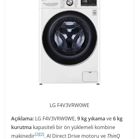
LG F4V3VRW0WE
Açıklama:
LG F4V3VRW0WE,
9 kg yıkama
ve
6 kg
kurutma
kapasiteli bir ön yüklemeli kombine
[
2
]
[
2
]
makinedir
. AI Direct Drive motoru ve
ThinQ