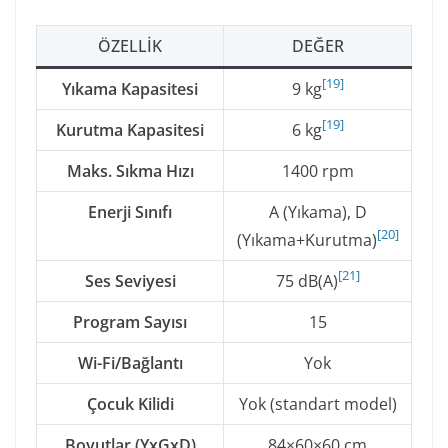
ÖZELLIK
DEĞER
[
19
]
Yıkama Kapasitesi
9 kg
[
19
]
Kurutma Kapasitesi
6 kg
Maks. Sıkma Hızı
1400 rpm
Enerji Sınıfı
A (Yıkama), D
[
20
]
(Yıkama+Kurutma)
[
21
]
Ses Seviyesi
75 dB(A)
Program Sayısı
15
Wi-Fi/Bağlantı
Yok
Çocuk Kilidi
Yok (standart model)
Boyutlar (YxGxD)
84×60×60 cm