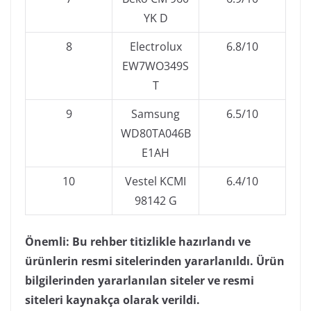
YK D
8
Electrolux
6.8/10
EW7WO349S
T
9
Samsung
6.5/10
WD80TA046B
E1AH
10
Vestel KCMI
6.4/10
98142 G
Önemli: Bu rehber titizlikle hazırlandı ve
ürünlerin resmi sitelerinden yararlanıldı. Ürün
bilgilerinden yararlanılan siteler ve resmi
siteleri kaynakça olarak verildi.