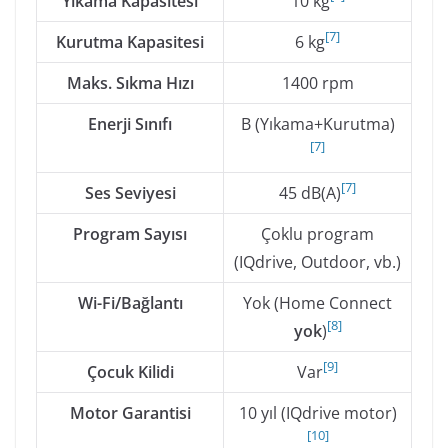
Yıkama Kapasitesi
10 kg
[
7
]
Kurutma Kapasitesi
6 kg
Maks. Sıkma Hızı
1400 rpm
Enerji Sınıfı
B (Yıkama+Kurutma)
[
7
]
[
7
]
Ses Seviyesi
45 dB(A)
Program Sayısı
Çoklu program
(IQdrive, Outdoor, vb.)
Wi-Fi/Bağlantı
Yok (Home Connect
[
8
]
yok
)
[
9
]
Çocuk Kilidi
Var
Motor Garantisi
10 yıl (IQdrive motor)
[
10
]