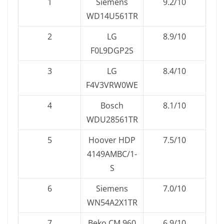
1
Siemens
9.2/10
WD14U561TR
2
LG
8.9/10
F0L9DGP2S
3
LG
8.4/10
F4V3VRW0WE
4
Bosch
8.1/10
WDU28561TR
5
Hoover HDP
7.5/10
4149AMBC/1-
S
6
Siemens
7.0/10
WN54A2X1TR
7
Beko CM 960
6.9/10