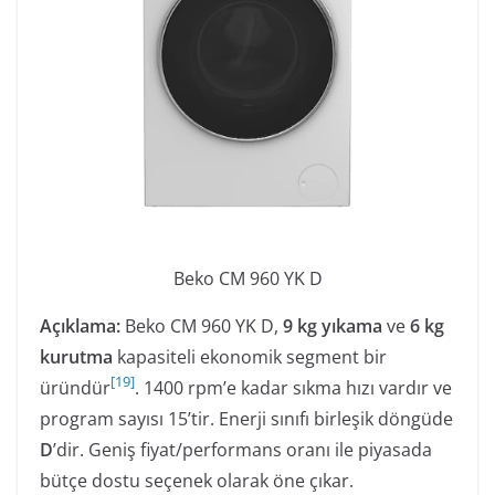
Beko CM 960 YK D
Açıklama:
Beko CM 960 YK D,
9 kg yıkama
ve
6 kg
kurutma
kapasiteli ekonomik segment bir
[
19
]
üründür
. 1400 rpm’e kadar sıkma hızı vardır ve
program sayısı 15’tir. Enerji sınıfı birleşik döngüde
D
’dir. Geniş fiyat/performans oranı ile piyasada
bütçe dostu seçenek olarak öne çıkar.