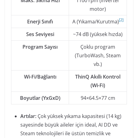
Maks. Sıkma Hızı
1100 rpm (inverter
motor)
[
2
]
Enerji Sınıfı
A (Yıkama/Kurutma)
Ses Seviyesi
~74 dB (yüksek hızda)
Program Sayısı
Çoklu program
(TurboWash, Steam
vb.)
Wi-Fi/Bağlantı
ThinQ Akıllı Kontrol
(Wi-Fi)
Boyutlar (YxGxD)
94×64.5×77 cm
Artılar:
Çok yüksek yıkama kapasitesi (14 kg)
sayesinde büyük aileler için ideal, AI DD ve
Steam teknolojileri ile üstün temizlik ve