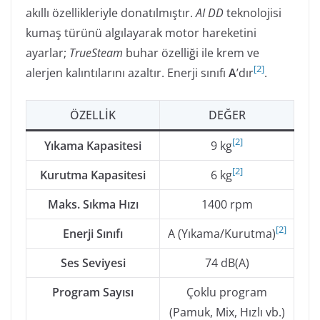
akıllı özellikleriyle donatılmıştır.
AI DD
teknolojisi
kumaş türünü algılayarak motor hareketini
ayarlar;
TrueSteam
buhar özelliği ile krem ve
[
2
]
alerjen kalıntılarını azaltır. Enerji sınıfı
A
’dır
.
ÖZELLIK
DEĞER
[
2
]
Yıkama Kapasitesi
9 kg
[
2
]
Kurutma Kapasitesi
6 kg
Maks. Sıkma Hızı
1400 rpm
[
2
]
Enerji Sınıfı
A (Yıkama/Kurutma)
Ses Seviyesi
74 dB(A)
Program Sayısı
Çoklu program
(Pamuk, Mix, Hızlı vb.)