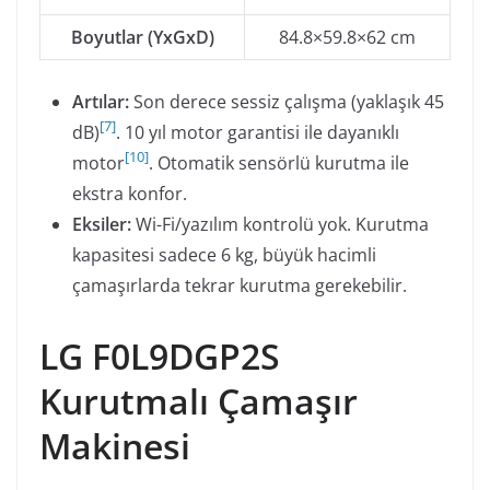
Boyutlar (YxGxD)
84.8×59.8×62 cm
Artılar:
Son derece sessiz çalışma (yaklaşık 45
[
7
]
dB)
. 10 yıl motor garantisi ile dayanıklı
[
10
]
motor
. Otomatik sensörlü kurutma ile
ekstra konfor.
Eksiler:
Wi-Fi/yazılım kontrolü yok. Kurutma
kapasitesi sadece 6 kg, büyük hacimli
çamaşırlarda tekrar kurutma gerekebilir.
LG F0L9DGP2S
Kurutmalı Çamaşır
Makinesi