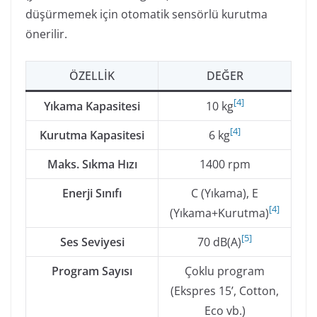
düşürmemek için otomatik sensörlü kurutma
önerilir.
ÖZELLIK
DEĞER
[
4
]
Yıkama Kapasitesi
10 kg
[
4
]
Kurutma Kapasitesi
6 kg
Maks. Sıkma Hızı
1400 rpm
Enerji Sınıfı
C (Yıkama), E
[
4
]
(Yıkama+Kurutma)
[
5
]
Ses Seviyesi
70 dB(A)
Program Sayısı
Çoklu program
(Ekspres 15’, Cotton,
Eco vb.)