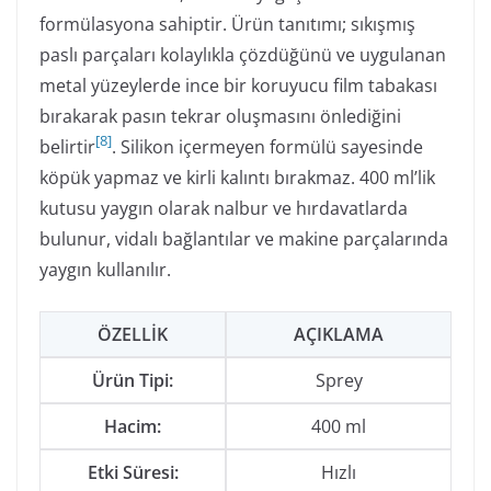
formülasyona sahiptir. Ürün tanıtımı; sıkışmış
paslı parçaları kolaylıkla çözdüğünü ve uygulanan
metal yüzeylerde ince bir koruyucu film tabakası
bırakarak pasın tekrar oluşmasını önlediğini
[
8
]
belirtir
. Silikon içermeyen formülü sayesinde
köpük yapmaz ve kirli kalıntı bırakmaz. 400 ml’lik
kutusu yaygın olarak nalbur ve hırdavatlarda
bulunur, vidalı bağlantılar ve makine parçalarında
yaygın kullanılır.
ÖZELLIK
AÇIKLAMA
Ürün Tipi:
Sprey
Hacim:
400 ml
Etki Süresi:
Hızlı