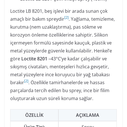
Loctite LB 8201, beş işlevi bir arada sunan çok
[
2
]
amaçlı bir bakım spreydir
. Yağlama, temizleme,
kurutma (nem uzaklaştırma), pas sökme ve
korozyon önleme özelliklerine sahiptir. Silikon
içermeyen formülü sayesinde kauçuk, plastik ve
metal yüzeylerde güvenle kullanılabilir. Henkel’e
göre
Loctite 8201
–43°C’ye kadar çalışabilir ve
sıkışmış civataları, menteşeleri hızlıca gevşetir,
metal yüzeylere ince koruyucu bir yağ tabakası
[
2
]
bırakır
. Özellikle tamirhanelerde ve hassas
parçalarda tercih edilen bu sprey, ince bir filim
oluşturarak uzun süreli koruma sağlar.
ÖZELLIK
AÇIKLAMA