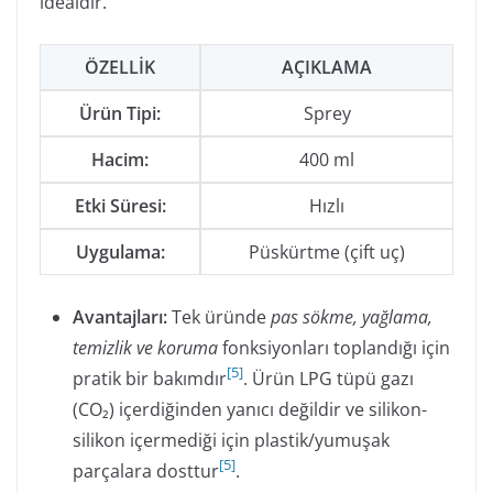
idealdir.
ÖZELLIK
AÇIKLAMA
Ürün Tipi:
Sprey
Hacim:
400 ml
Etki Süresi:
Hızlı
Uygulama:
Püskürtme (çift uç)
Avantajları:
Tek üründe
pas sökme, yağlama,
temizlik ve koruma
fonksiyonları toplandığı için
[
5
]
pratik bir bakımdır
. Ürün LPG tüpü gazı
(CO₂) içerdiğinden yanıcı değildir ve silikon-
silikon içermediği için plastik/yumuşak
[
5
]
parçalara dosttur
.