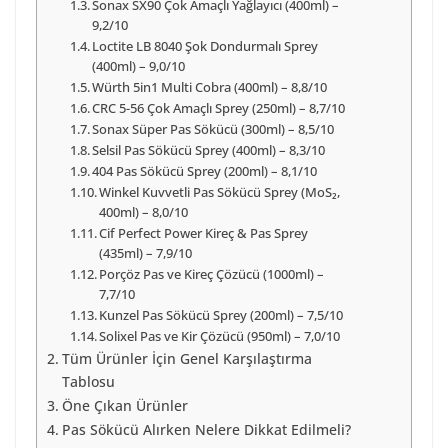
Sonax SX90 Çok Amaçlı Yağlayıcı (400ml) –
9,2/10
Loctite LB 8040 Şok Dondurmalı Sprey
(400ml) – 9,0/10
Würth 5in1 Multi Cobra (400ml) – 8,8/10
CRC 5-56 Çok Amaçlı Sprey (250ml) – 8,7/10
Sonax Süper Pas Sökücü (300ml) – 8,5/10
Selsil Pas Sökücü Sprey (400ml) – 8,3/10
404 Pas Sökücü Sprey (200ml) – 8,1/10
Winkel Kuvvetli Pas Sökücü Sprey (MoS₂,
400ml) – 8,0/10
Cif Perfect Power Kireç & Pas Sprey
(435ml) – 7,9/10
Porçöz Pas ve Kireç Çözücü (1000ml) –
7,7/10
Kunzel Pas Sökücü Sprey (200ml) – 7,5/10
Solixel Pas ve Kir Çözücü (950ml) – 7,0/10
Tüm Ürünler İçin Genel Karşılaştırma
Tablosu
Öne Çıkan Ürünler
Pas Sökücü Alırken Nelere Dikkat Edilmeli?