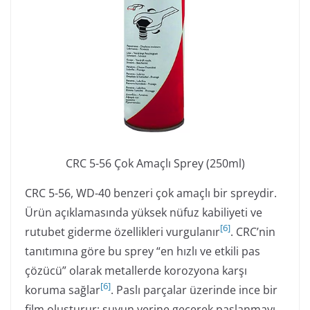
CRC 5-56 Çok Amaçlı Sprey (250ml)
CRC 5-56, WD-40 benzeri çok amaçlı bir spreydir.
Ürün açıklamasında yüksek nüfuz kabiliyeti ve
[
6
]
rutubet giderme özellikleri vurgulanır
. CRC’nin
tanıtımına göre bu sprey “en hızlı ve etkili pas
çözücü” olarak metallerde korozyona karşı
[
6
]
koruma sağlar
. Paslı parçalar üzerinde ince bir
film oluşturur; suyun yerine geçerek paslanmayı