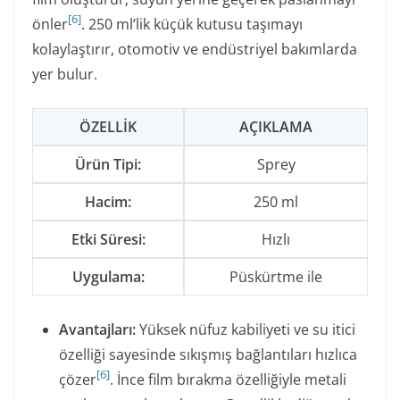
[
6
]
önler
. 250 ml’lik küçük kutusu taşımayı
kolaylaştırır, otomotiv ve endüstriyel bakımlarda
yer bulur.
ÖZELLIK
AÇIKLAMA
Ürün Tipi:
Sprey
Hacim:
250 ml
Etki Süresi:
Hızlı
Uygulama:
Püskürtme ile
Avantajları:
Yüksek nüfuz kabiliyeti ve su itici
özelliği sayesinde sıkışmış bağlantıları hızlıca
[
6
]
çözer
. İnce film bırakma özelliğiyle metali