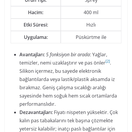
Ürün Tipi:
Sprey
Hacim:
400 ml
Etki Süresi:
Hızlı
Uygulama:
Püskürtme ile
Avantajları:
5 fonksiyon bir arada
: Yağlar,
[
2
]
temizler, nemi uzaklaştırır ve pas önler
.
Silikon içermez, bu sayede elektronik
bağlantılarda veya lastik/plastik aksamda iz
bırakmaz. Geniş çalışma sıcaklığı aralığı
sayesinde hem soğuk hem sıcak ortamlarda
performanslıdır.
Dezavantajları:
Fiyatı nispeten yüksektir. Çok
kalın pas tabakalarını tek başına çözmekte
yetersiz kalabilir; inatçı paslı bağlantılar için