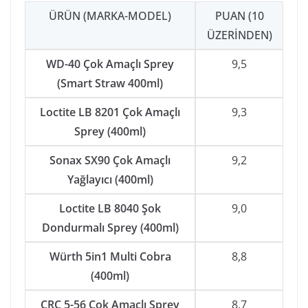
ÜRÜN (MARKA-MODEL)
PUAN (10
ÜZERINDEN)
WD-40 Çok Amaçlı Sprey
9,5
(Smart Straw 400ml)
Loctite LB 8201 Çok Amaçlı
9,3
Sprey (400ml)
Sonax SX90 Çok Amaçlı
9,2
Yağlayıcı (400ml)
Loctite LB 8040 Şok
9,0
Dondurmalı Sprey (400ml)
Würth 5in1 Multi Cobra
8,8
(400ml)
CRC 5-56 Çok Amaçlı Sprey
8,7