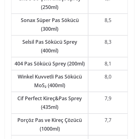
(250ml)
Sonax Süper Pas Sökücü
8,5
(300ml)
Selsil Pas Sökücü Sprey
8,3
(400ml)
404 Pas Sökücü Sprey (200ml)
8,1
Winkel Kuvvetli Pas Sökücü
8,0
MoS₂ (400ml)
Cif Perfect Kireç&Pas Sprey
7,9
(435ml)
Porçöz Pas ve Kireç Çözücü
7,7
(1000ml)