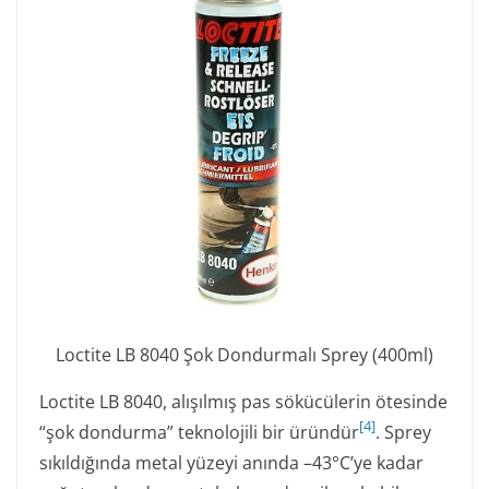
Loctite LB 8040 Şok Dondurmalı Sprey (400ml)
Loctite LB 8040, alışılmış pas sökücülerin ötesinde
[
4
]
“şok dondurma” teknolojili bir üründür
. Sprey
sıkıldığında metal yüzeyi anında –43°C’ye kadar