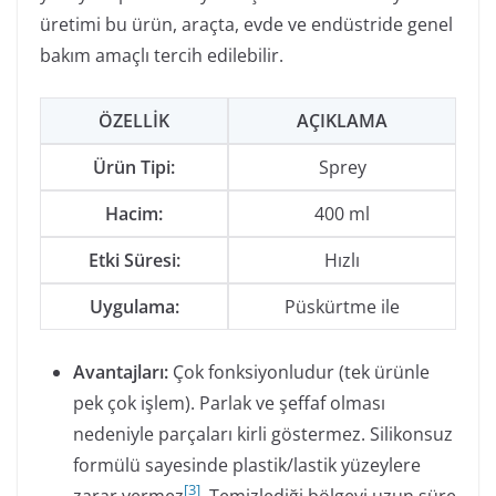
üretimi bu ürün, araçta, evde ve endüstride genel
bakım amaçlı tercih edilebilir.
ÖZELLIK
AÇIKLAMA
Ürün Tipi:
Sprey
Hacim:
400 ml
Etki Süresi:
Hızlı
Uygulama:
Püskürtme ile
Avantajları:
Çok fonksiyonludur (tek ürünle
pek çok işlem). Parlak ve şeffaf olması
nedeniyle parçaları kirli göstermez. Silikonsuz
formülü sayesinde plastik/lastik yüzeylere
[
3
]
zarar vermez
. Temizlediği bölgeyi uzun süre