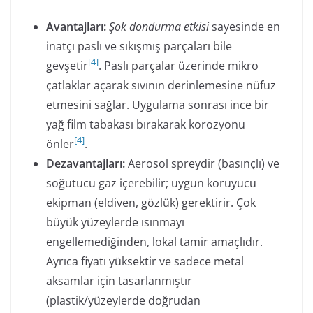
Avantajları:
Şok dondurma etkisi
sayesinde en
inatçı paslı ve sıkışmış parçaları bile
[
4
]
gevşetir
. Paslı parçalar üzerinde mikro
çatlaklar açarak sıvının derinlemesine nüfuz
etmesini sağlar. Uygulama sonrası ince bir
yağ film tabakası bırakarak korozyonu
[
4
]
önler
.
Dezavantajları:
Aerosol spreydir (basınçlı) ve
soğutucu gaz içerebilir; uygun koruyucu
ekipman (eldiven, gözlük) gerektirir. Çok
büyük yüzeylerde ısınmayı
engellemediğinden, lokal tamir amaçlıdır.
Ayrıca fiyatı yüksektir ve sadece metal
aksamlar için tasarlanmıştır
(plastik/yüzeylerde doğrudan