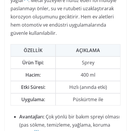
yağlar
. Metal yüzeylere nüfuz eden formülüyle
paslanmayı önler, su ve rutubeti uzaklaştırarak
korozyon oluşumunu geciktirir. Hem ev aletleri
hem otomotiv ve endüstri uygulamalarında
güvenle kullanılabilir.
ÖZELLIK
AÇIKLAMA
Ürün Tipi:
Sprey
Hacim:
400 ml
Etki Süresi:
Hızlı (anında etki)
Uygulama:
Püskürtme ile
Avantajları:
Çok yönlü bir bakım spreyi olması
(pas sökme, temizleme, yağlama, koruma