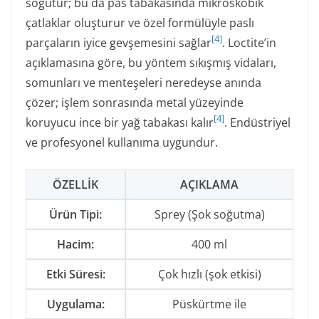
soğutur; bu da pas tabakasında mikroskobik
çatlaklar oluşturur ve özel formülüyle paslı
[
4
]
parçaların iyice gevşemesini sağlar
. Loctite’in
açıklamasına göre, bu yöntem sıkışmış vidaları,
somunları ve menteşeleri neredeyse anında
çözer; işlem sonrasında metal yüzeyinde
[
4
]
koruyucu ince bir yağ tabakası kalır
. Endüstriyel
ve profesyonel kullanıma uygundur.
ÖZELLIK
AÇIKLAMA
Ürün Tipi:
Sprey (Şok soğutma)
Hacim:
400 ml
Etki Süresi:
Çok hızlı (şok etkisi)
Uygulama:
Püskürtme ile