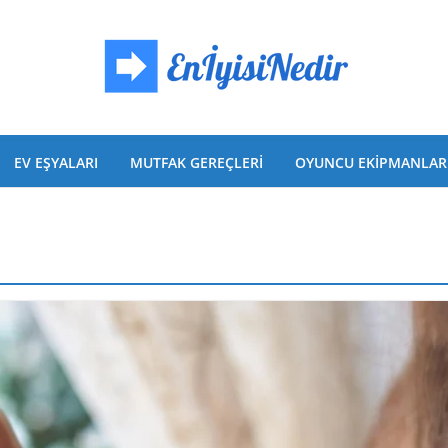
EV EŞYALARI
MUTFAK GEREÇLERI
OYUNCU EKIPMANLAR