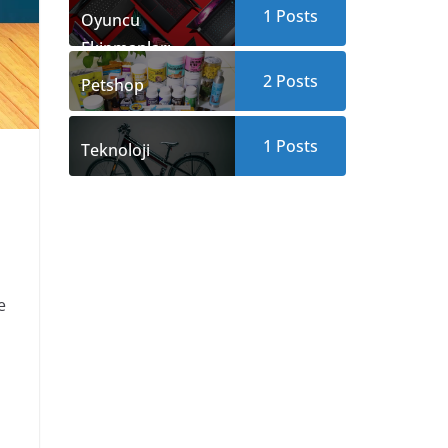
1 Posts
Oyuncu
Ekipmanları
2 Posts
Petshop
1 Posts
Teknoloji
e