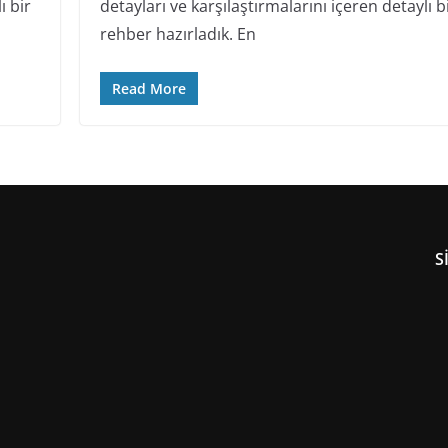
ı bir
detayları ve karşılaştırmalarını içeren detaylı b
rehber hazırladık. En
Read More
S