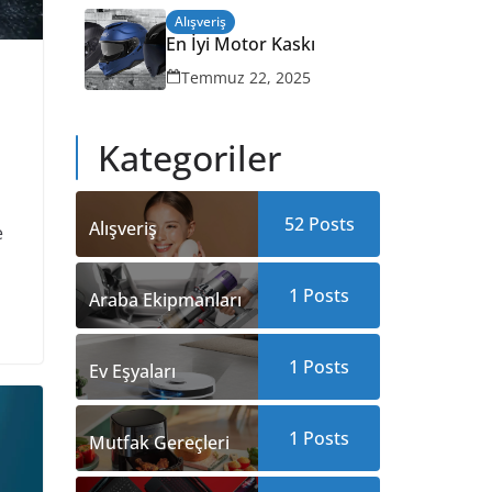
Alışveriş
En İyi Motor Kaskı
Temmuz 22, 2025
Kategoriler
52 Posts
Alışveriş
e
1 Posts
Araba Ekipmanları
1 Posts
Ev Eşyaları
1 Posts
Mutfak Gereçleri