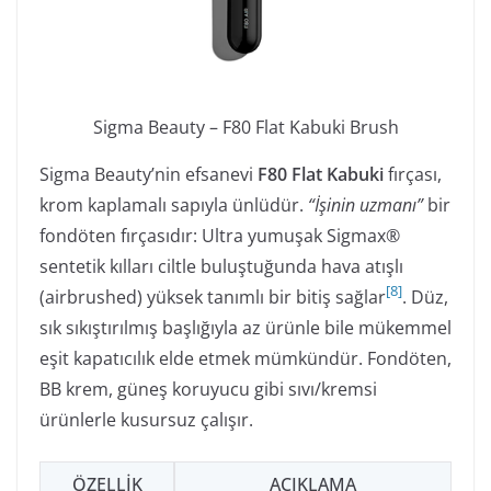
Sigma Beauty – F80 Flat Kabuki Brush
Sigma Beauty’nin efsanevi
F80 Flat Kabuki
fırçası,
krom kaplamalı sapıyla ünlüdür.
“İşinin uzmanı”
bir
fondöten fırçasıdır: Ultra yumuşak Sigmax®
sentetik kılları ciltle buluştuğunda hava atışlı
[
8
]
(airbrushed) yüksek tanımlı bir bitiş sağlar
. Düz,
sık sıkıştırılmış başlığıyla az ürünle bile mükemmel
eşit kapatıcılık elde etmek mümkündür. Fondöten,
BB krem, güneş koruyucu gibi sıvı/kremsi
ürünlerle kusursuz çalışır.
ÖZELLIK
AÇIKLAMA