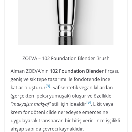
ZOEVA – 102 Foundation Blender Brush
Alman ZOEVA’nın
102 Foundation Blender
fırçası,
geniş ve sık tepe tasarımı ile fondötende ince
[
9
]
katlar oluşturur
. Saf sentetik vegan kıllardan
(gerçekten ipeksi yumuşak) oluşur ve özellikle
[
9
]
“makyajsız makyaj”
stili için idealdir
. Likit veya
krem fondöteni cilde neredeyse emercesine
uygulayarak transparan bir bitiş verir. İnce işçilikli
ahşap sapı da çevreci kaynaklıdır.