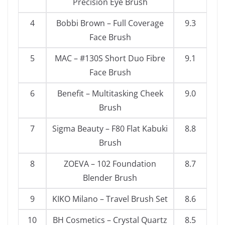
Precision Eye Brush
4
Bobbi Brown – Full Coverage
9.3
Face Brush
5
MAC – #130S Short Duo Fibre
9.1
Face Brush
6
Benefit – Multitasking Cheek
9.0
Brush
7
Sigma Beauty – F80 Flat Kabuki
8.8
Brush
8
ZOEVA – 102 Foundation
8.7
Blender Brush
9
KIKO Milano – Travel Brush Set
8.6
10
BH Cosmetics – Crystal Quartz
8.5