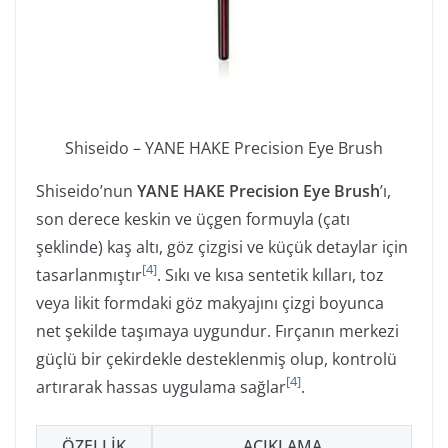
Shiseido – YANE HAKE Precision Eye Brush
Shiseido’nun
YANE HAKE Precision Eye Brush
’ı,
son derece keskin ve üçgen formuyla (çatı
şeklinde) kaş altı, göz çizgisi ve küçük detaylar için
[
4
]
tasarlanmıştır
. Sıkı ve kısa sentetik kılları, toz
veya likit formdaki göz makyajını çizgi boyunca
net şekilde taşımaya uygundur. Fırçanın merkezi
güçlü bir çekirdekle desteklenmiş olup, kontrolü
[
4
]
artırarak hassas uygulama sağlar
.
ÖZELLIK
AÇIKLAMA