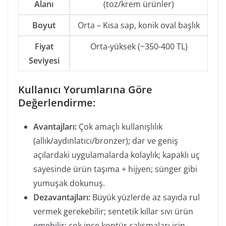
Alanı
(toz/krem ürünler)
Boyut
Orta – Kısa sap, konik oval başlık
Fiyat
Orta-yüksek (~350-400 TL)
Seviyesi
Kullanıcı Yorumlarına Göre
Değerlendirme:
Avantajları:
Çok amaçlı kullanışlılık
(allık/aydınlatıcı/bronzer); dar ve geniş
açılardaki uygulamalarda kolaylık; kapaklı uç
sayesinde ürün taşıma + hijyen; sünger gibi
yumuşak dokunuş.
Dezavantajları:
Büyük yüzlerde az sayıda rul
vermek gerekebilir; sentetik kıllar sıvı ürün
emebilir; çok ince kontür çalışmaları için