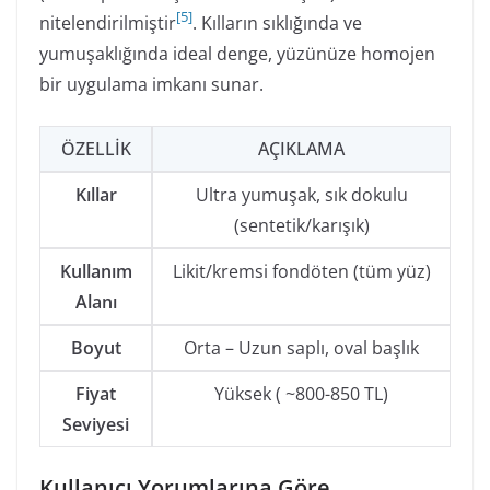
[
5
]
nitelendirilmiştir
. Kılların sıklığında ve
yumuşaklığında ideal denge, yüzünüze homojen
bir uygulama imkanı sunar.
ÖZELLIK
AÇIKLAMA
Kıllar
Ultra yumuşak, sık dokulu
(sentetik/karışık)
Kullanım
Likit/kremsi fondöten (tüm yüz)
Alanı
Boyut
Orta – Uzun saplı, oval başlık
Fiyat
Yüksek ( ~800-850 TL)
Seviyesi
Kullanıcı Yorumlarına Göre