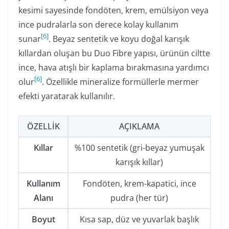
kesimi sayesinde fondöten, krem, emülsiyon veya
ince pudralarla son derece kolay kullanım
[
6
]
sunar
. Beyaz sentetik ve koyu doğal karışık
kıllardan oluşan bu Duo Fibre yapısı, ürünün ciltte
ince, hava atışlı bir kaplama bırakmasına yardımcı
[
6
]
olur
. Özellikle mineralize formüllerle mermer
efekti yaratarak kullanılır.
ÖZELLIK
AÇIKLAMA
Kıllar
%100 sentetik (gri-beyaz yumuşak
karışık kıllar)
Kullanım
Fondöten, krem-kapatici, ince
Alanı
pudra (her tür)
Boyut
Kısa sap, düz ve yuvarlak başlık