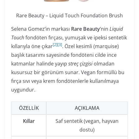
Rare Beauty – Liquid Touch Foundation Brush
Selena Gomez’in markası
Rare Beauty
’nin
Liquid
Touch
fondöten fırçası, yumuşak ve ipeksi sentetik
[
2
]
[
3
]
kıllarıyla öne çıkar
. Özel kesimli (marquise)
başlık tasarımı sayesinde fondöteni cilde ince
katmanlar halinde yayıp
streç çizgisi
olmadan
kusursuz bir görünüm sunar. Vegan formüllü bu
fırça sıvı veya krem fondötenlerle kullanılmaya
uygundur.
ÖZELLIK
AÇIKLAMA
Kıllar
Saf sentetik (vegan, hayvan
dostu)